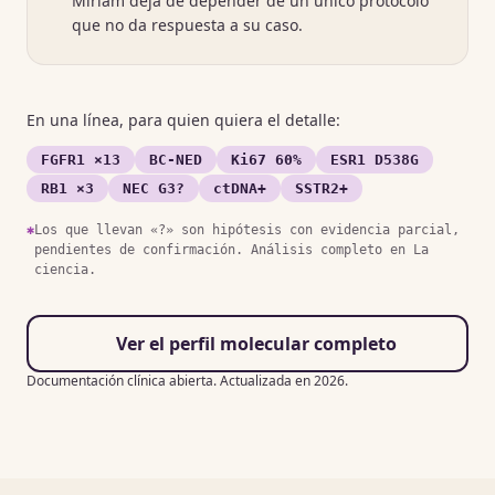
Miriam deja de depender de un único protocolo
que no da respuesta a su caso.
En una línea, para quien quiera el detalle:
FGFR1 ×13
BC-NED
Ki67 60%
ESR1 D538G
RB1 ×3
NEC G3?
ctDNA+
SSTR2+
✱
Los que llevan «?» son hipótesis con evidencia parcial,
pendientes de confirmación. Análisis completo en La
ciencia.
Ver el perfil molecular completo
Documentación clínica abierta. Actualizada en 2026.