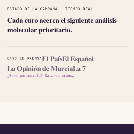
ESTADO DE LA CAMPAÑA · TIEMPO REAL
Cada euro acerca el siguiente análisis
molecular prioritario.
(se abre en una pestaña 
(se abre en u
El País
El Español
CASO EN PRENSA
(se abre en una pesta
(se abre en una 
La Opinión de Murcia
La 7
¿Eres periodista? Sala de prensa