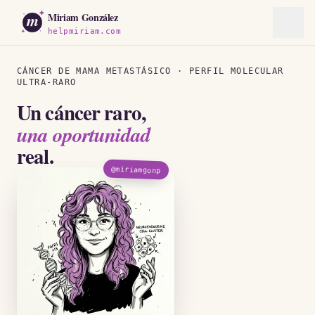
m
Miriam González
helpmiriam.com
Miriam González tiene un cáncer de mama metastásico ultra-
CÁNCER DE MAMA METASTÁSICO · PERFIL MOLECULAR
ULTRA-RARO
Un cáncer raro,
una oportunidad
real.
@miriamgonp