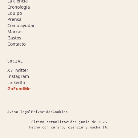
La ciencia
Cronología
Equipo
Prensa
Cómo ayudar
Marcas
Gastos
Contacto
SOCIAL
(se abre en una pestaña nueva)
X / Twitter
(se abre en una pestaña nueva)
Instagram
(se abre en una pestaña nueva)
LinkedIn
GoFundMe
(se abre en una pestaña nueva)
Aviso legal
Privacidad
Cookies
Última actualización: junio de 2026
Hecho con cariño, ciencia y mucha IA.