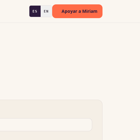
Apoyar a Miriam
ES
EN
(se abre en una pestaña nueva)