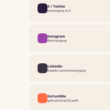
X / Twitter
miriamgonp en X
Instagram
@miriamgonp
LinkedIn
linkedin.com/in/miriamgonp
GoFundMe
gofund.me/3e25cae99