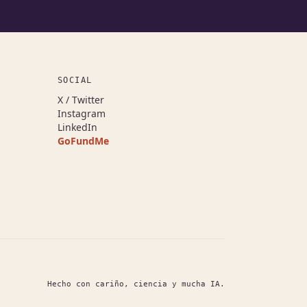
SOCIAL
(se abre en una pestaña nueva)
X / Twitter
(se abre en una pestaña nueva)
Instagram
(se abre en una pestaña nueva)
LinkedIn
GoFundMe
(se abre en una pestaña nueva)
Hecho con cariño, ciencia y mucha IA.