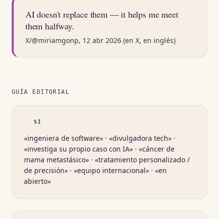
AI doesn't replace them — it helps me meet
them halfway.
X/@miriamgonp, 12 abr 2026 (en X, en inglés)
GUÍA EDITORIAL
SÍ
«ingeniera de software» · «divulgadora tech» ·
«investiga su propio caso con IA» · «cáncer de
mama metastásico» · «tratamiento personalizado /
de precisión» · «equipo internacional» · «en
abierto»