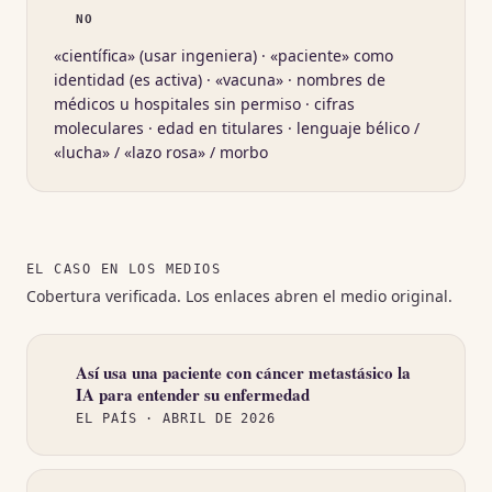
NO
«científica» (usar ingeniera) · «paciente» como
identidad (es activa) · «vacuna» · nombres de
médicos u hospitales sin permiso · cifras
moleculares · edad en titulares · lenguaje bélico /
«lucha» / «lazo rosa» / morbo
EL CASO EN LOS MEDIOS
Cobertura verificada. Los enlaces abren el medio original.
Así usa una paciente con cáncer metastásico la
(se abre en una pestaña nueva)
IA para entender su enfermedad
EL PAÍS
· ABRIL DE 2026